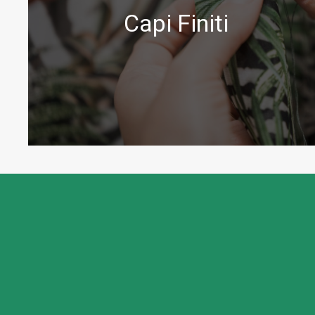
delle 2° scelte
Capi Finiti
Scopri di più