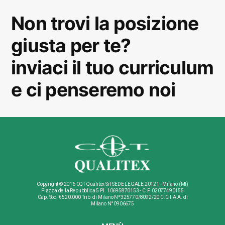
Non trovi la posizione
giusta per te?
inviaci il tuo curriculum
e ci penseremo noi
Copyright © 2016 CQT Qualitex Srl SEDE LEGALE 20121 - Milano (MI)
Piazza della Repubblica 5 P.I. 10695870153 - C.F. 02077490155
Cap. Soc. € 520.000 Trib. di Milano N*325770/8092/20 C.C.I.A.A. di
Milano N°0906675